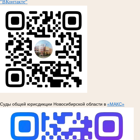
"ВКонтакте"
Суды общей юрисдикции Новосибирской области в
«МАКС»