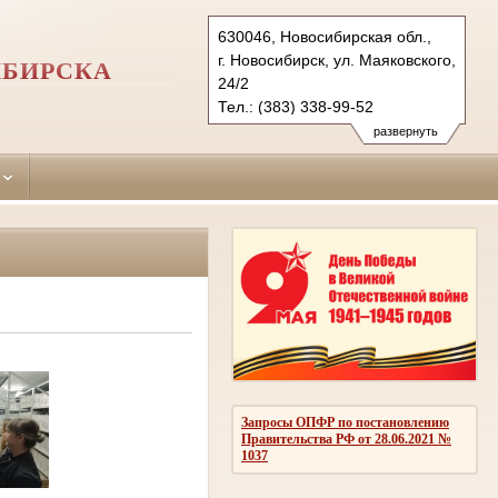
630046, Новосибирская обл.,
г. Новосибирск, ул. Маяковского,
ИБИРСКА
24/2
Тел.: (383) 338-99-52
(383) 338-99-49
развернуть
(383) 338-99-51, 338-99-56
pervomaisky.nsk@sudrf.ru
Запросы ОПФР по постановлению
Правительства РФ от 28.06.2021 №
1037